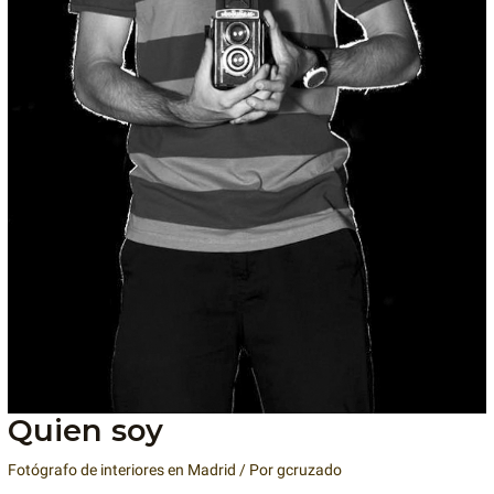
Quien soy
Fotógrafo de interiores en Madrid
/ Por
gcruzado