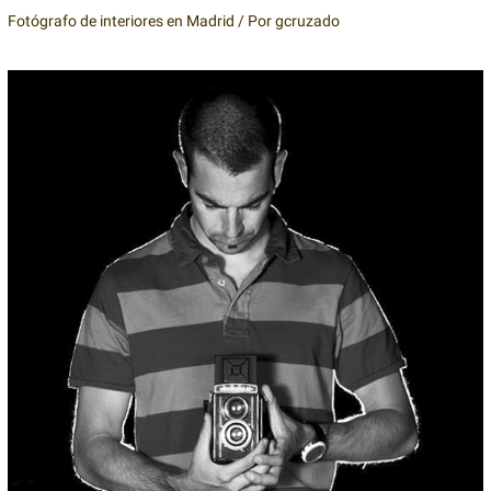
Fotógrafo de interiores en Madrid
/ Por
gcruzado