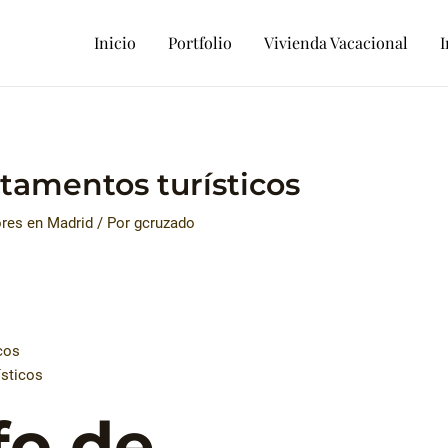
Inicio
Portfolio
Vivienda Vacacional
I
tamentos turísticos
ores en Madrid
/ Por
gcruzado
cos
ísticos
fo de