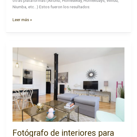
otras plataformas (Airbnb, Homeaway, Homelidays, Windu,
Niumba, etc…) Estos fueron los resultados:
Piso
Leer más »
para
alquilar
en
Niumba.
Fotógrafo de interiores para