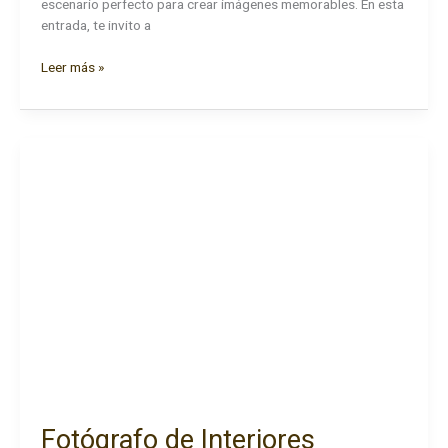
escenario perfecto para crear imágenes memorables. En esta
entrada, te invito a
Fotógrafo
Leer más »
de
Madrid.
Fotógrafo de Interiores