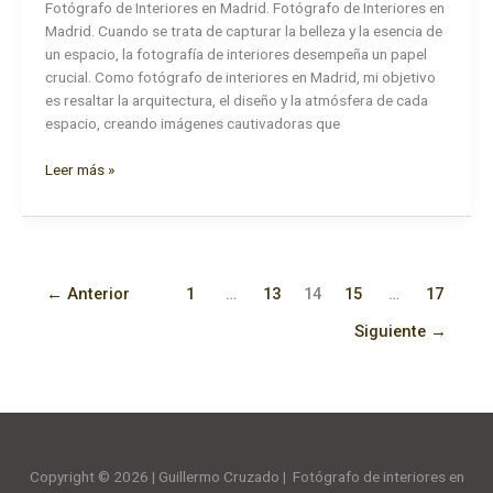
Fotógrafo de Interiores en Madrid. Fotógrafo de Interiores en
Madrid. Cuando se trata de capturar la belleza y la esencia de
un espacio, la fotografía de interiores desempeña un papel
crucial. Como fotógrafo de interiores en Madrid, mi objetivo
es resaltar la arquitectura, el diseño y la atmósfera de cada
espacio, creando imágenes cautivadoras que
Fotógrafo
Leer más »
de
Interiores
en
Madrid.
←
Anterior
1
…
13
14
15
…
17
Siguiente
→
Copyright © 2026 | Guillermo Cruzado | Fotógrafo de interiores en