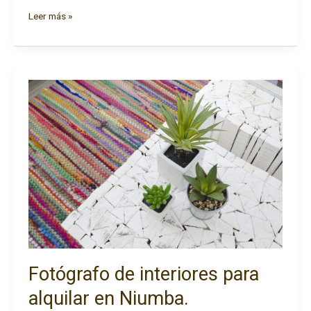
Fotógrafo
Leer más »
de
interiores.
Premio
Best
Of
Houzz
2018.
Fotógrafo de interiores para
alquilar en Niumba.