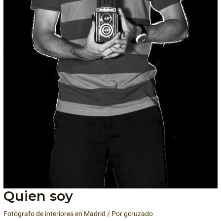
Quien soy
Fotógrafo de interiores en Madrid
/ Por
gcruzado